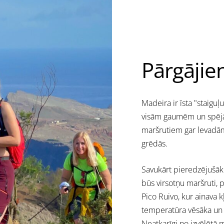
Pārgājie
Madeira ir īsta "staigu
visām gaumēm un spējā
maršrutiem gar levadām
grēdās.
Savukārt pieredzējušāk
būs virsotņu maršruti, 
Pico Ruivo, kur ainava k
temperatūra vēsāka un 
Neatkarīgi no izvēlētā 