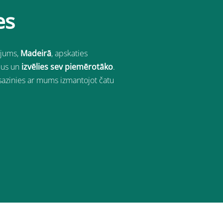
es
ojums
,
Madeirā
, apskaties
mus un
izvēlies sev piemērotāko
.
sazinies ar mums izmantojot čatu