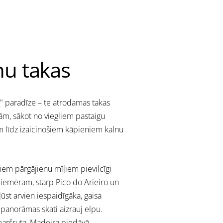
nu takas
ļu" paradīze – te atrodamas takas
m, sākot no viegliem pastaigu
 līdz izaicinošiem kāpieniem kalnu
iem pārgājienu mīļiem pievilcīgi
piemēram, starp Pico do Arieiro un
ļūst arvien iespaidīgāka, gaisa
panorāmas skati aizrauj elpu.
maršruta, Madeira piedāvā