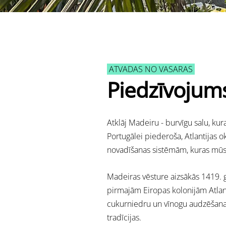
ATVADAS NO VASARAS
Piedzīvojum
Atklāj Madeiru - burvīgu salu, kur
Portugālei piederoša, Atlantijas 
novadīšanas sistēmām, kuras mūsd
Madeiras vēsture aizsākās 1419. g
pirmajām Eiropas kolonijām Atlant
cukurniedru un vīnogu audzēšanai.
tradīcijas
.