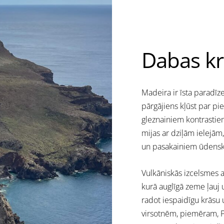
Dabas k
Madeira ir īsta paradīze
pārgājiens kļūst par pi
gleznainiem kontrastiem.
mijas ar dziļām ielejām
un pasakainiem ūdens
Vulkāniskās izcelsmes a
kurā auglīgā zeme ļauj
radot iespaidīgu krāsu
virsotnēm, piemēram, Pi