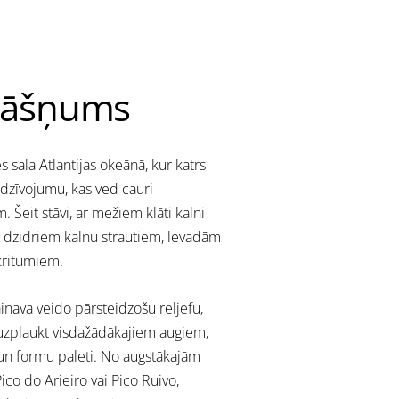
rāšņums
s sala Atlantijas okeānā, kur katrs
edzīvojumu, kas ved cauri
 Šeit stāvi, ar mežiem klāti kalni
, dzidriem kalnu strautiem, levadām
kritumiem.
inava veido pārsteidzošu reljefu,
 uzplaukt visdažādākajiem augiem,
 un formu paleti. No augstākajām
co do Arieiro vai Pico Ruivo,