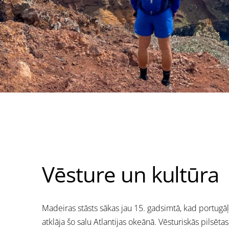
Vēsture un kultūra
Madeiras stāsts sākas jau 15. gadsimtā, kad portugāļ
atklāja šo salu Atlantijas okeānā. Vēsturiskās pilsēt