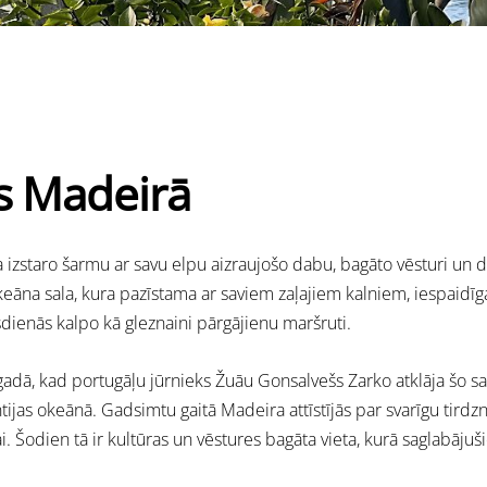
s Madeirā
a izstaro šarmu ar savu elpu aizraujošo dabu, bagāto vēsturi un dz
okeāna sala, kura pazīstama ar saviem zaļajiem kalniem, iespaid
ienās kalpo kā gleznaini pārgājienu maršruti.
adā, kad portugāļu jūrnieks Žuāu Gonsalvešs Zarko atklāja šo sa
ijas okeānā. Gadsimtu gaitā Madeira attīstījās par svarīgu tirdzn
 Šodien tā ir kultūras un vēstures bagāta vieta, kurā saglabājuši