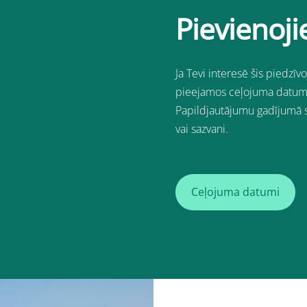
Pievienoji
Ja Tevi interesē šis piedzīv
pieejamos ceļojuma datu
Papildjautājumu gadījumā 
vai sazvani.
Ceļojuma datumi