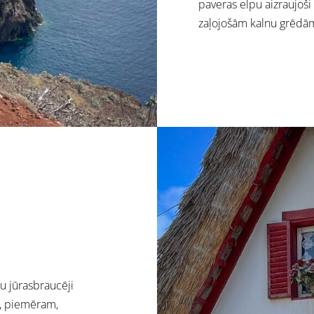
paveras elpu aizraujoši
zaļojošām kalnu grēdā
u jūrasbraucēji
as, piemēram,