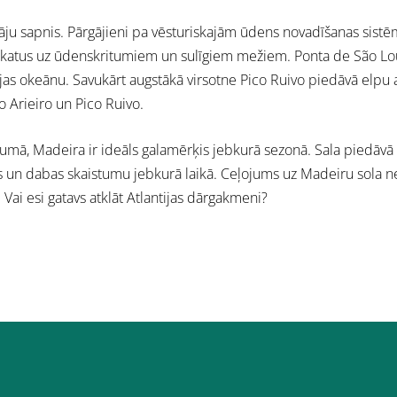
tāju sapnis. Pārgājieni pa vēsturiskajām ūdens novadīšanas sis
skatus uz ūdenskritumiem un sulīgiem mežiem. Ponta de São Lo
ijas okeānu. Savukārt augstākā virsotne Pico Ruivo piedāvā elpu a
o Arieiro un Pico Ruivo.
rumā, Madeira ir ideāls galamērķis jebkurā sezonā. Sala piedāvā
les un dabas skaistumu jebkurā laikā. Ceļojums uz Madeiru sola
 Vai esi gatavs atklāt Atlantijas dārgakmeni?