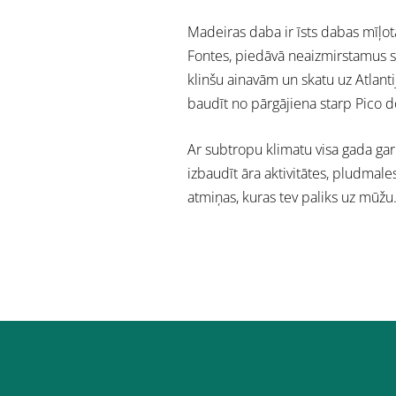
Madeiras daba ir īsts dabas mīļo
Fontes, piedāvā neaizmirstamus 
klinšu ainavām un skatu uz Atlant
baudīt no pārgājiena starp Pico d
Ar subtropu klimatu visa gada ga
izbaudīt āra aktivitātes, pludma
atmiņas, kuras tev paliks uz mūžu.