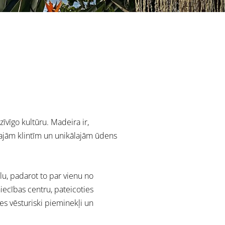
īvīgo kultūru. Madeira ir,
īgajām klintīm un unikālajām ūdens
lu, padarot to par vienu no
iecības centru, pateicoties
es vēsturiski pieminekļi un