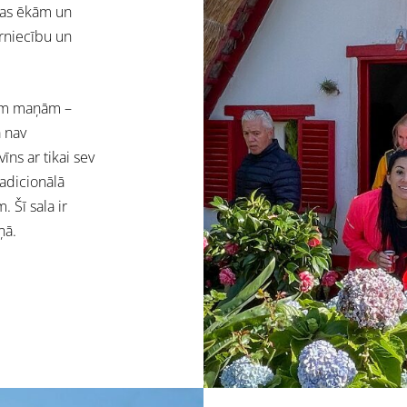
ūras ēkām un
ūrniecību un
isām maņām –
 nav
ns ar tikai sev
radicionālā
. Šī sala ir
ņā.