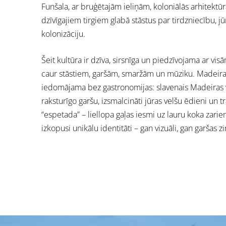
Funšala, ar bruģētajām ieliņām, koloniālās arhitekt
dzīvīgajiem tirgiem glabā stāstus par tirdzniecību, j
kolonizāciju.
Šeit kultūra ir dzīva, sirsnīga un piedzīvojama ar v
caur stāstiem, garšām, smaržām un mūziku. Madeira
iedomājama bez gastronomijas: slavenais Madeiras vī
raksturīgo garšu, izsmalcināti jūras velšu ēdieni un t
“espetada” – liellopa gaļas iesmi uz lauru koka zariem
izkopusi unikālu identitāti – gan vizuāli, gan garšas zi