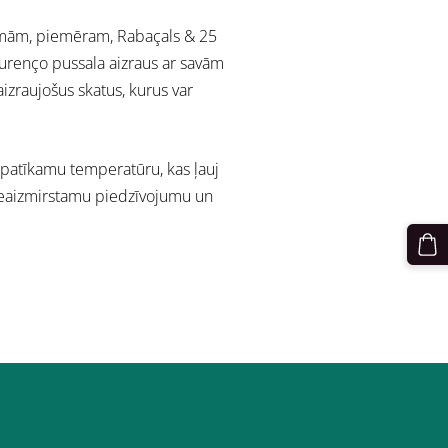
tēmām, piemēram, Rabaçals & 25
urenço pussala aizraus ar savām
izraujošus skatus, kurus var
 patīkamu temperatūru, kas ļauj
 neaizmirstamu piedzīvojumu un