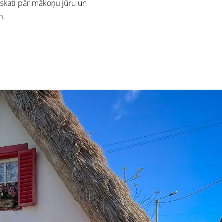
 skati pār mākoņu jūru un
m.