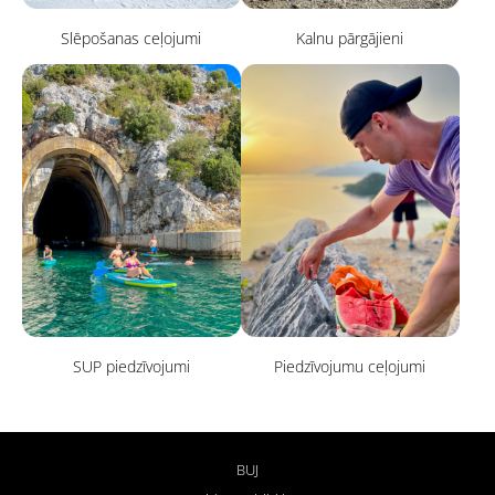
Slēpošanas ceļojumi
Kalnu pārgājieni
SUP piedzīvojumi
Piedzīvojumu ceļojumi
BUJ