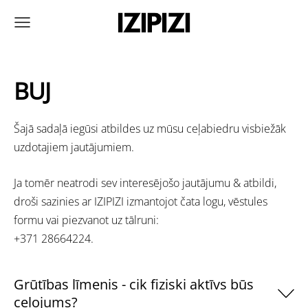
BUJ
Šajā sadaļā iegūsi atbildes uz mūsu ceļabiedru visbiežāk
uzdotajiem jautājumiem.
Ja tomēr neatrodi sev interesējošo jautājumu & atbildi,
droši sazinies ar IZIPIZI izmantojot čata logu, vēstules
formu vai piezvanot uz tālruni:
+371 28664224.
Grūtības līmenis - cik fiziski aktīvs būs
ceļojums?