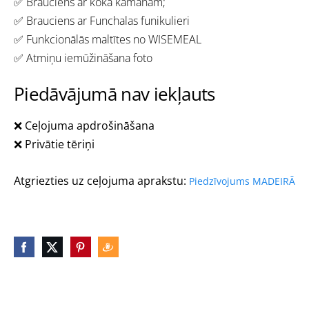
✅
Brauciens ar koka kamanām;
✅
Brauciens ar Funchalas funikulieri
✅
Funkcionālās maltītes no WISEMEAL
✅
Atmiņu iemūžināšana foto
Piedāvājumā nav iekļauts
❌ Ceļojuma apdrošināšana
❌ Privātie tēriņi
Atgriezties uz ceļojuma aprakstu:
Piedzīvojums MADEIRĀ