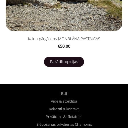
Kalnu pārgājiens MONBLĀNA PASTAIGAS
€50,00
Parādīt opcijas
BUJ
Vide & atbildība
Rekvizīti & kontakti
Privātums & sīkdatnes
Slēpošanas brīvdienas Chamonix