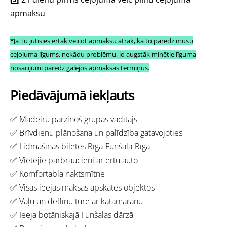
apmaksu
*Ja Tu jutīsies ērtāk veicot apmaksu ātrāk, kā to paredz mūsu
ceļojuma līgums, nekādu problēmu, jo augstāk minētie līguma
nosacījumi paredz galējos apmaksas termiņus.
Piedāvājumā iekļauts
✅
Madeiru pārzinoš grupas vadītājs
✅
Brīvdienu plānošana un palīdzība gatavojoties
✅
Lidmašīnas biļetes Rīga-Funšala-Rīga
✅
Vietējie pārbraucieni ar ērtu auto
✅
Komfortabla naktsmītne
✅
Visas ieejas maksas apskates objektos
✅
Vaļu un delfīnu tūre ar katamarānu
✅
Ieeja botāniskajā Funšalas dārzā