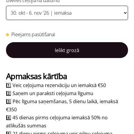
Izvēlies ceļojuma datumu
Pieejams pasūtīšanai
Ielikt grozā
Apmaksas kārtība
1️⃣ Veic ceļojuma rezervāciju un iemaksā
€50
2️⃣ Saņem un paraksti ceļojuma līgumu
3️⃣ Pēc līguma saņemšanas, 5 dienu laikā, iemaksā
€350
4️⃣ 45 dienas pirms ceļojuma iemaksā 50% no
atlikušās summas
5️⃣ 21 dienu pirms ceļojuma veic pilnu ceļojuma